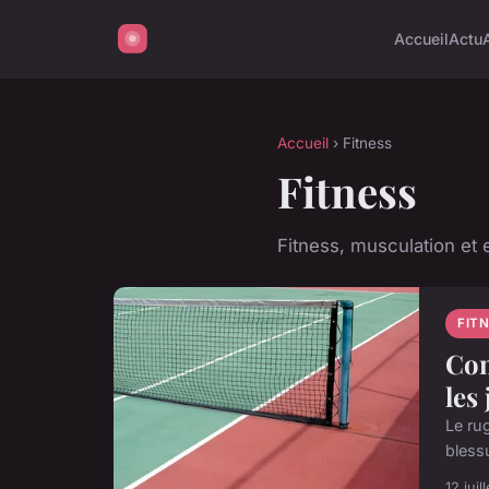
Accueil
Actu
Accueil
› Fitness
Fitness
Fitness, musculation et
FIT
Com
les
Le rug
blessu
12 juil