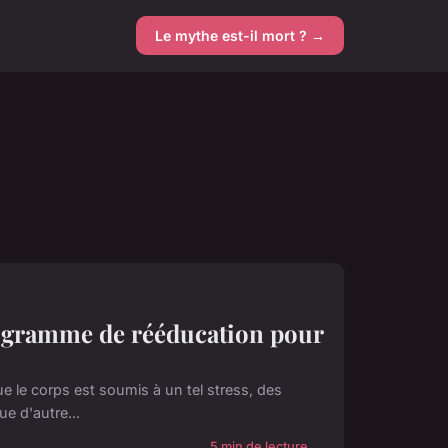
Le mythe est-il mort ? →
rogramme de rééducation pour
ue le corps est soumis à un tel stress, des
ue d'autre...
5 min de lecture →