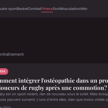
Autre sport
Basket
Combat
Fitness
Foot
Musculation
Vélo
 entraînement
NESS
ment intégrer l'ostéopathie dans un p
 joueurs de rugby après une commotion?
by est un sport violent, rien de nouveau sous le soleil. Mais lorsq
res peuvent survenir. L'une d'entre elles, bien que moins visible q
let 2024