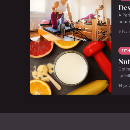
Des
À Par
pour 
9 févr
FIT
Nut
Optim
spéci
14 jan