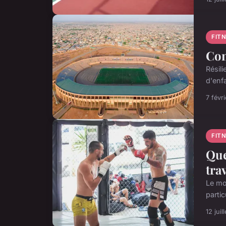
FIT
Com
Résil
d'enf
7 févr
FIT
Que
tra
Le mon
parti
12 juil