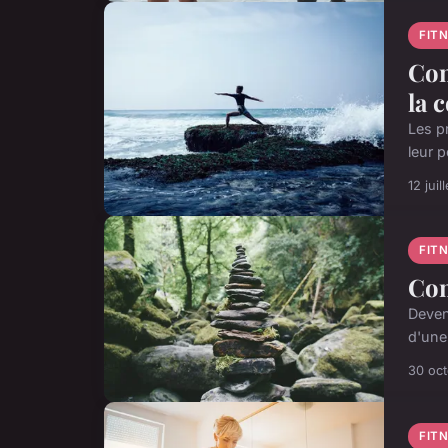
FIT
Com
la 
Les p
leur p
12 juil
FIT
Com
Deven
d'une
30 oc
FIT